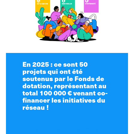
En 2025 : ce sont 50
projets qui ont été
soutenus par le Fonds de
dotation, représentant au
total 100 000 € venant co-
financer les initiatives du
réseau !
Découvrir les lauréats 2025 pour