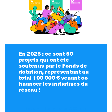
En 2025 : ce sont 50
projets qui ont été
soutenus par le Fonds de
dotation, représentant au
total 100 000 € venant co-
financer les initiatives du
réseau !
Découvrir les lauréats 2025 pour