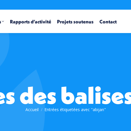
s
Rapports d’activité
Projets soutenus
Contact
s des balises
Accueil
Entrées étiquetées avec "abijan"
Vous êtes ici :