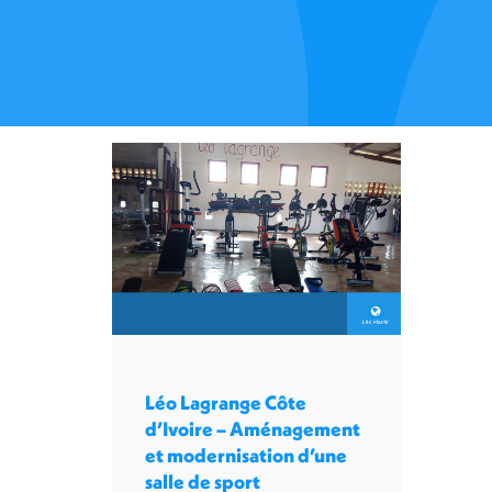
Léo Lagrange Côte
d’Ivoire – Aménagement
et modernisation d’une
salle de sport