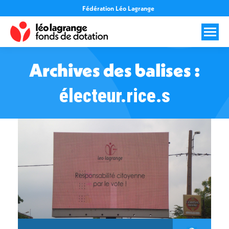
Fédération Léo Lagrange
Archives des balises :
électeur.rice.s
Vous êtes ici :