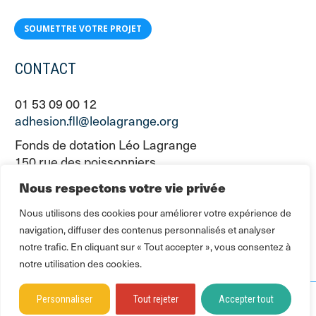
SOUMETTRE VOTRE PROJET
CONTACT
01 53 09 00 12
adhesion.fll@leolagrange.org
Fonds de dotation Léo Lagrange
150 rue des poissonniers
75883 PARIS CEDEX 18
Nous respectons votre vie privée
Nous utilisons des cookies pour améliorer votre expérience de
navigation, diffuser des contenus personnalisés et analyser
notre trafic. En cliquant sur « Tout accepter », vous consentez à
notre utilisation des cookies.
Personnaliser
Tout rejeter
Accepter tout
2016 - 2026 © Fédération Léo Lagrange - Fonds de dotation |
Mentions légales et
données personnelles
| Membre du réseau Léo Lagrange
leolagrange.org