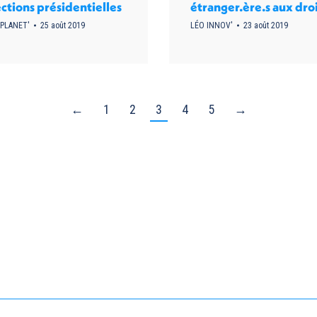
ctions présidentielles
étranger.ère.s aux dro
 PLANET'
25 août 2019
LÉO INNOV'
23 août 2019
←
1
2
3
4
5
→