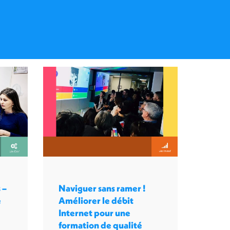
 –
Naviguer sans ramer !
e
Améliorer le débit
Internet pour une
formation de qualité