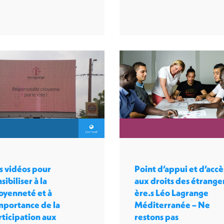
s vidéos pour
Point d’appui et d’accè
sibiliser à la
aux droits des étrange
toyenneté et à
ère.s Léo Lagrange
importance de la
Méditerranée – Ne
rticipation aux
restons pas