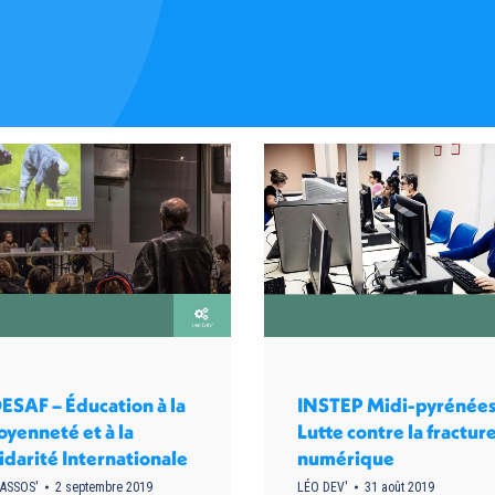
ESAF – Éducation à la
INSTEP Midi-pyrénées
oyenneté et à la
Lutte contre la fractur
idarité Internationale
numérique
ASSOS'
2 septembre 2019
LÉO DEV'
31 août 2019