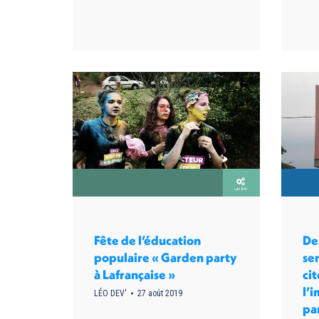
Fête de l’éducation
De
populaire « Garden party
sen
à Lafrançaise »
ci
l’
LÉO DEV'
27 août 2019
pa