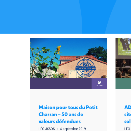
Maison pour tous du Petit
AD
Charran – 50 ans de
cit
valeurs défendues
sol
LÉO ASSOS'
4 septembre 2019
LÉO 